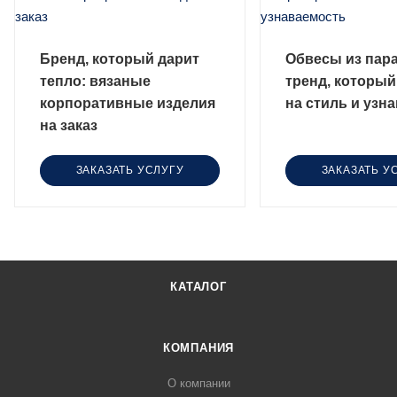
Бренд, который дарит
Обвесы из пар
тепло: вязаные
тренд, который
корпоративные изделия
на стиль и узн
на заказ
ЗАКАЗАТЬ УСЛУГУ
ЗАКАЗАТЬ У
КАТАЛОГ
КОМПАНИЯ
О компании