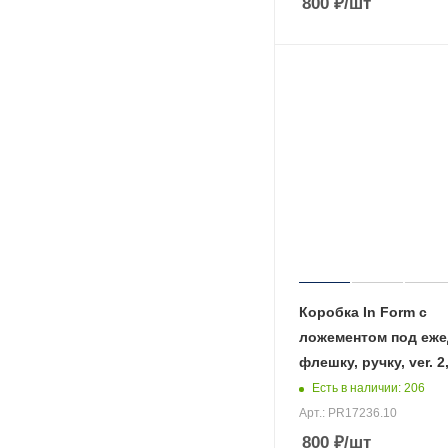
800
₽
/шт
Коробка In Form с
ложементом под еже
флешку, ручку, ver. 2
Есть в наличии
: 206
Арт.: PR17236.10
800
₽
/шт