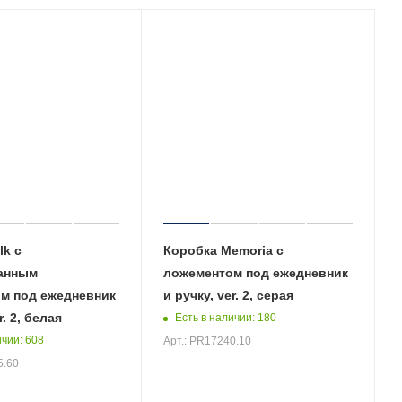
lk с
Коробка Memoria с
анным
ложементом под ежедневник
м под ежедневник
и ручку, ver. 2, серая
r. 2, белая
Есть в наличии
: 180
ичии
: 608
Арт.: PR17240.10
5.60