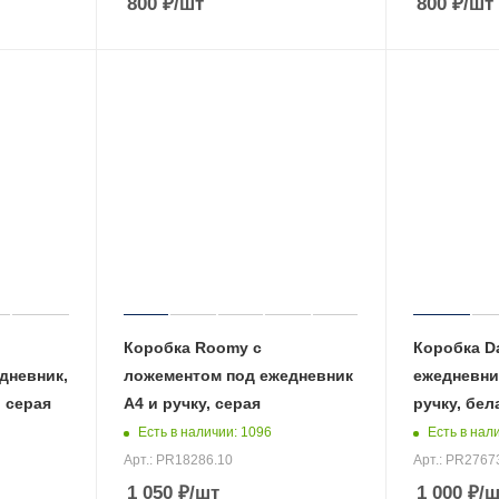
800
₽
/шт
800
₽
/шт
Коробка Roomy с
Коробка Da
дневник,
ложементом под ежедневник
ежедневни
, серая
А4 и ручку, серая
ручку, бел
Есть в наличии
: 1096
Есть в нал
Арт.: PR18286.10
Арт.: PR2767
1 050
₽
/шт
1 000
₽
/ш