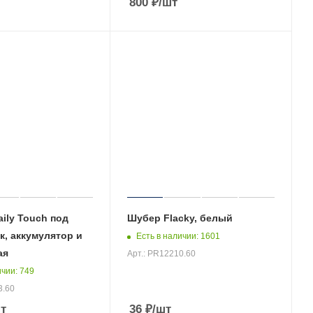
800
₽
/шт
ily Touch под
Шубер Flacky, белый
к, аккумулятор и
Есть в наличии
: 1601
ая
Арт.: PR12210.60
ичии
: 749
3.60
т
36
₽
/шт