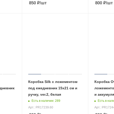
850
₽
/шт
800
₽
/шт
Коробка Silk с ложементом
Коробка Ov
дневник
под ежедневник 15х21 см и
ложементо
ручку, ver.2, белая
и аккумуля
Есть в наличии
: 289
Есть в нал
Арт.: PR17239.60
Арт.: PR1724