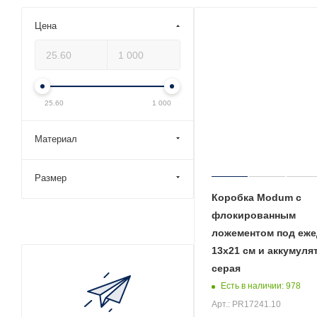
Цена
25.60
1 000
Материал
Размер
Коробка Modum с
флокированным
ложементом под еже
13х21 см и аккумуля
серая
Есть в наличии
: 978
Арт.: PR17241.10