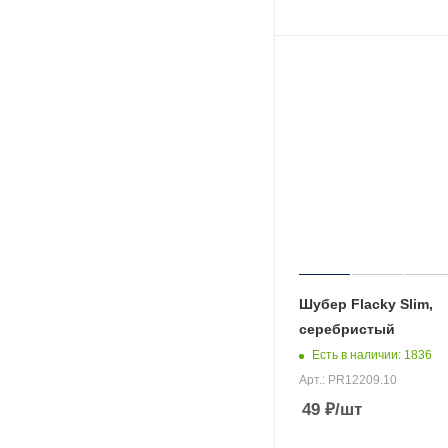
Шубер Flacky Slim,
серебристый
Есть в наличии
: 1836
Арт.: PR12209.10
49
₽
/шт