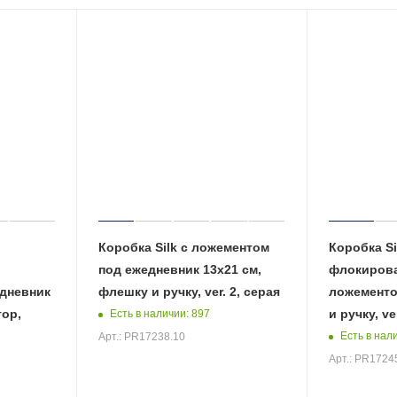
Коробка Silk с ложементом
Коробка Si
под ежедневник 13x21 см,
флокиров
дневник
флешку и ручку, ver. 2, серая
ложементо
тор,
и ручку, ve
Есть в наличии
: 897
Есть в нал
Арт.: PR17238.10
Арт.: PR1724