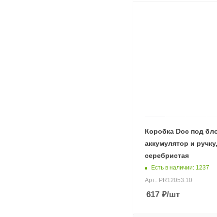
Коробка Doc под бло
аккумулятор и ручку
серебристая
Есть в наличии
: 1237
Арт.: PR12053.10
617
₽
/шт