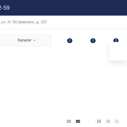
2-59
, ул. Н. Островского, д. 107
Каталог
0
0
0