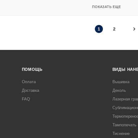
ПОКАЗАТЬ ЕЩЕ
1
2
ПОМОЩЬ
ВИДЫ НАН
Оплата
Вышивка
Доставка
Деколь
FAQ
Лазерная гра
Сублимацион
Термоперено
Тампопечать
Тиснение