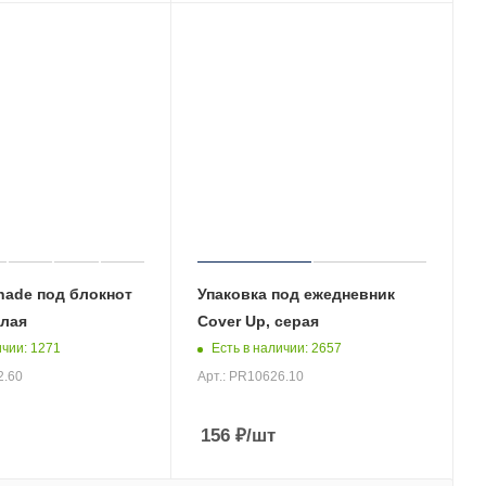
hade под блокнот
Упаковка под ежедневник
елая
Cover Up, серая
ичии
: 1271
Есть в наличии
: 2657
2.60
Арт.: PR10626.10
156
₽
/шт