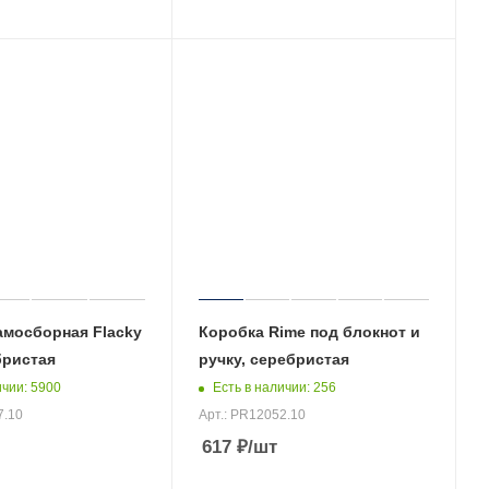
амосборная Flacky
Коробка Rime под блокнот и
бристая
ручку, серебристая
ичии
: 5900
Есть в наличии
: 256
7.10
Арт.: PR12052.10
617
₽
/шт