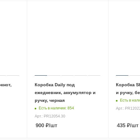
кнот,
Коробка Daily под
Коробка S
,
ежедневник, аккумулятор и
и ручку, б
ручку, черная
Есть в нал
Есть в наличии
: 854
Арт.: PR1202
Арт.: PR12054.30
900
₽
/шт
435
₽
/шт