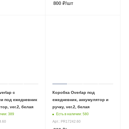
800
₽
/шт
erlap с
Коробка Overlap под
м под ежедневник
ежедневник, аккумулятор и
тор, ver.2, белая
ручку, ver.2, белая
ичии
: 389
Есть в наличии
: 580
4.60
Арт.: PR17242.60