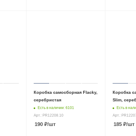
Коробка самосборная Flacky,
Коробка с
серебристая
Slim, сере
Есть в наличии
: 6101
Есть в нал
Арт.: PR12208.10
Арт.: PR1220
190
₽
/шт
185
₽
/шт