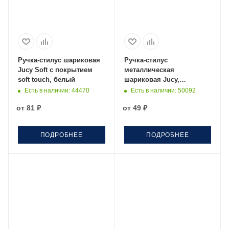
Ручка-стилус шариковая
Ручка-стилус
Jucy Soft с покрытием
металлическая
soft touch, белый
шариковая Jucy,
фиолетовый
Есть в наличии
: 44470
Есть в наличии
: 50092
от
81 ₽
от
49 ₽
ПОДРОБНЕЕ
ПОДРОБНЕЕ