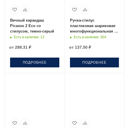
Вечный карандаш
Ручка-стилус
Picasso 2 Eco со
пластиковая шариковая
стилусом, темно-серый
многофункциональная (6
функций) Multy,
Есть в наличии
: 13
Есть в наличии
: 304
серебристый
от
288.31 ₽
от
137.50 ₽
ПОДРОБНЕЕ
ПОДРОБНЕЕ