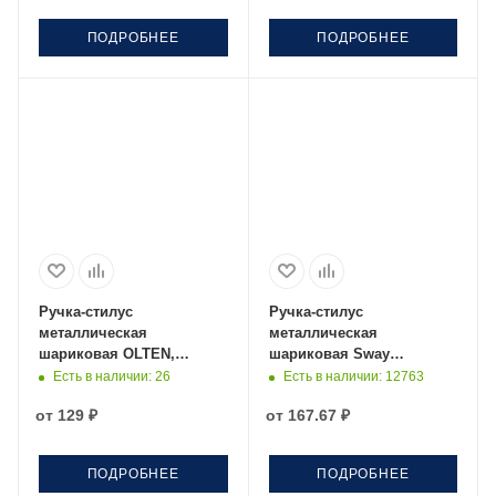
ПОДРОБНЕЕ
ПОДРОБНЕЕ
Ручка-стилус
Ручка-стилус
металлическая
металлическая
шариковая OLTEN,
шариковая Sway
черный
Monochrome с цветным
Есть в наличии
: 26
Есть в наличии
: 12763
зеркальным слоем,
от
129 ₽
от
167.67 ₽
серебристый с черным
ПОДРОБНЕЕ
ПОДРОБНЕЕ