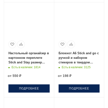
Настольный органайзер в
Блокнот А6 Stick and go с
картонном переплете
ручкой и набором
Stick and Stay размер
стикеров в твердом
9,5*9,5*9,5 см, черный
переплете, размер
Есть в наличии
: 1814
Есть в наличии
: 3125
11*14,5*1 см, крафт
от
550 ₽
от
198 ₽
ПОДРОБНЕЕ
ПОДРОБНЕЕ