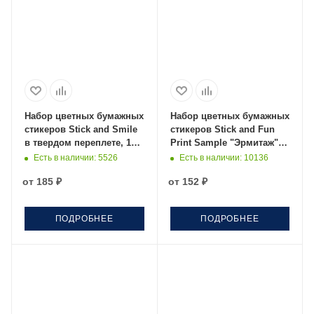
Набор цветных бумажных
Набор цветных бумажных
стикеров Stick and Smile
стикеров Stick and Fun
в твердом переплете, 100
Print Sample "Эрмитаж" в
листов в блоке, размер
твердом переплете, 50
Есть в наличии
: 5526
Есть в наличии
: 10136
8*10,5*1,5 см, кравт
листов в блоке, размер
от
185 ₽
от
152 ₽
8*10,5*1 см, черный
ПОДРОБНЕЕ
ПОДРОБНЕЕ