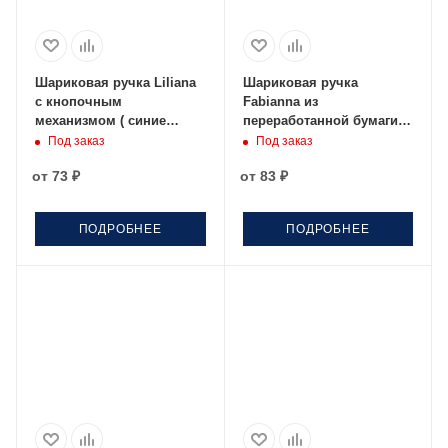
Шариковая ручка Liliana
Шариковая ручка
с кнопочным
Fabianna из
механизмом ( синие
переработанной бумаги,
чернила), синий
белый
Под заказ
Под заказ
от
73 ₽
от
83 ₽
ПОДРОБНЕЕ
ПОДРОБНЕЕ