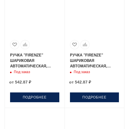
РУЧКА "FIRENZE"
РУЧКА "FIRENZE"
ШАРИКОВАЯ
ШАРИКОВАЯ
АВТОМАТИЧЕСКАЯ,
АВТОМАТИЧЕСКАЯ,
КОРИЧНЕВЫЙ
СЕРЫЙ МЕТАЛЛИЧЕСКИЙ
Под заказ
Под заказ
МЕТАЛЛИЧЕСКИЙ
КОРПУС 1.0 ММ, СИНЯЯ
от
542.87 ₽
от
542.87 ₽
КОРПУС 1.0 ММ, СИНЯЯ
ПОДРОБНЕЕ
ПОДРОБНЕЕ