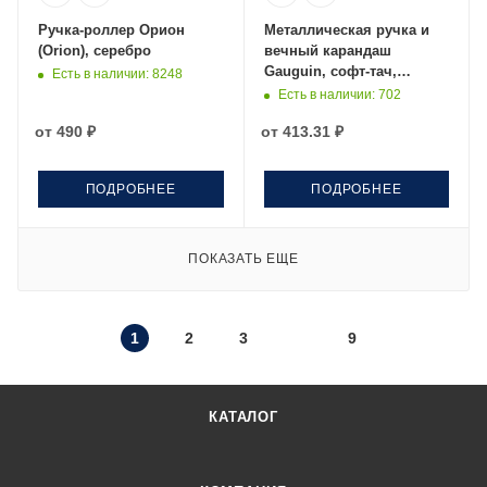
Ручка-роллер Орион
Металлическая ручка и
(Orion), серебро
вечный карандаш
Gauguin, софт-тач,
Есть в наличии
: 8248
черный
Есть в наличии
: 702
от
490 ₽
от
413.31 ₽
ПОДРОБНЕЕ
ПОДРОБНЕЕ
ПОКАЗАТЬ ЕЩЕ
1
2
3
9
КАТАЛОГ