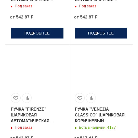
розовое золото
оранжевый
Под заказ
Под заказ
от
542.87 ₽
от
542.87 ₽
ПОДРОБНЕЕ
ПОДРОБНЕЕ
РУЧКА "FIRENZE"
РУЧКА "VENEZIA
ШАРИКОВАЯ
CLASSICO" ШАРИКОВАЯ,
АВТОМАТИЧЕСКАЯ
КОРИЧНЕВЫЙ
красный
МЕТАЛЛИЧЕСКИЙ
Под заказ
Есть в наличии
: 4187
КОРПУС 1,0 ММ, СИНЯЯ