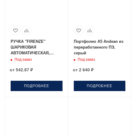
РУЧКА "FIRENZE"
Портфолио A5 Andean из
ШАРИКОВАЯ
переработанного ПЭ,
АВТОМАТИЧЕСКАЯ,
серый
БЕЛЫЙ МЕТАЛЛИЧЕСКИЙ
Под заказ
Под заказ
КОРПУС 1.0 ММ, СИНЯЯ
от
542.87 ₽
от
2 640 ₽
ПОДРОБНЕЕ
ПОДРОБНЕЕ