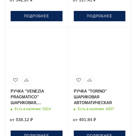
от
542.87 ₽
от
517.41 ₽
ПОДРОБНЕЕ
ПОДРОБНЕЕ
РУЧКА "VENEZIA
РУЧКА "TORINO"
PRAGMATICO"
ШАРИКОВАЯ
ШАРИКОВАЯ,
АВТОМАТИЧЕСКАЯ
КОРИЧНЕВЫЙ
Есть в наличии
: 5924
Есть в наличии
: 4007
МЕТАЛЛИЧЕСКИЙ
от
538.12 ₽
от
401.84 ₽
КОРПУС 1,0 ММ, СИНЯЯ
ПОДРОБНЕЕ
ПОДРОБНЕЕ