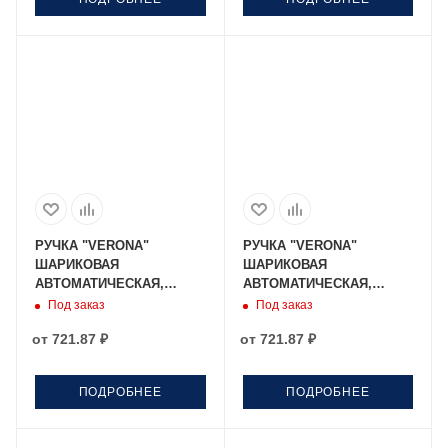
РУЧКА "VERONA"
РУЧКА "VERONA"
ШАРИКОВАЯ
ШАРИКОВАЯ
АВТОМАТИЧЕСКАЯ,
АВТОМАТИЧЕСКАЯ,
МЕТАЛЛИЧЕСКИЙ
МЕТАЛЛИЧЕСКИЙ
Под заказ
Под заказ
КОРПУС ЧЕРНЫЙ
КОРПУС ШАМПАНЬ, 1.0
от
721.87 ₽
от
721.87 ₽
ВОРОНЕНАЯ СТАЛЬ, 1.0
ММ, СИНЯЯ
ММ, СИНЯЯ
ПОДРОБНЕЕ
ПОДРОБНЕЕ