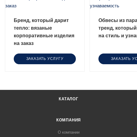
Бренд, который дарит
Обвесы из пар
тепло: вязаные
тренд, который
корпоративные изделия
на стиль и узн
на заказ
ЗАКАЗАТЬ УСЛУГУ
ЗАКАЗАТЬ У
КАТАЛОГ
КОМПАНИЯ
О компании