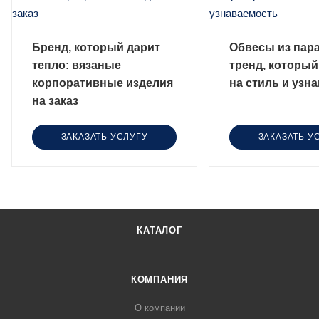
Бренд, который дарит
Обвесы из пар
тепло: вязаные
тренд, который
корпоративные изделия
на стиль и узн
на заказ
ЗАКАЗАТЬ УСЛУГУ
ЗАКАЗАТЬ У
КАТАЛОГ
КОМПАНИЯ
О компании