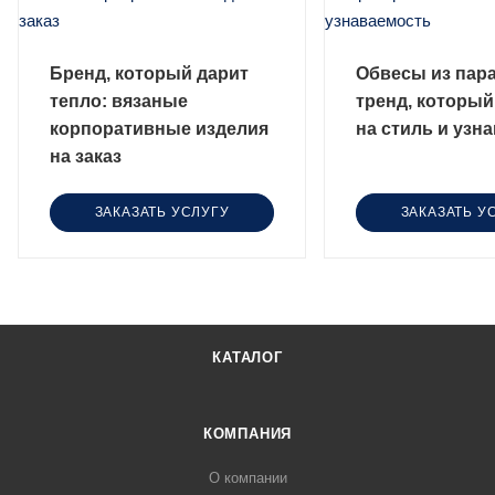
Бренд, который дарит
Обвесы из пар
тепло: вязаные
тренд, который
корпоративные изделия
на стиль и узн
на заказ
ЗАКАЗАТЬ УСЛУГУ
ЗАКАЗАТЬ У
КАТАЛОГ
КОМПАНИЯ
О компании