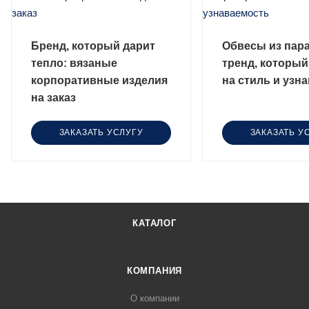
Бренд, который дарит
Обвесы из пар
тепло: вязаные
тренд, который
корпоративные изделия
на стиль и узн
на заказ
ЗАКАЗАТЬ УСЛУГУ
ЗАКАЗАТЬ У
КАТАЛОГ
КОМПАНИЯ
О компании