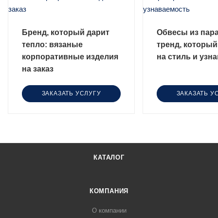
Бренд, который дарит
Обвесы из пар
тепло: вязаные
тренд, который
корпоративные изделия
на стиль и узн
на заказ
ЗАКАЗАТЬ УСЛУГУ
ЗАКАЗАТЬ У
КАТАЛОГ
КОМПАНИЯ
О компании