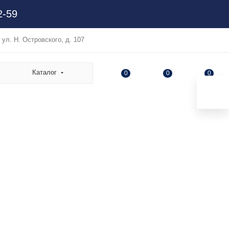
2-59
, ул. Н. Островского, д. 107
Каталог
0
0
0