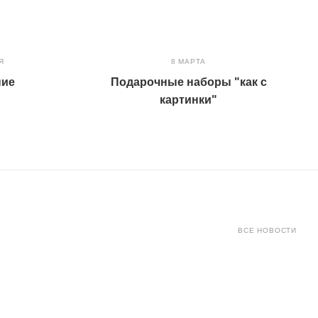
Я
8 МАРТА
ние
Подарочные наборы "как с
картинки"
ВСЕ НОВОСТИ