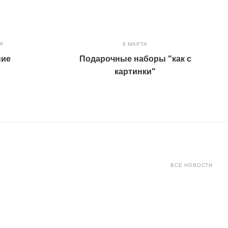
Я
8 МАРТА
ние
Подарочные наборы "как с
картинки"
ВСЕ НОВОСТИ