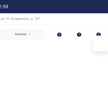
2-59
, ул. Н. Островского, д. 107
Каталог
0
0
0