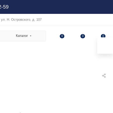
2-59
, ул. Н. Островского, д. 107
Каталог
0
0
0