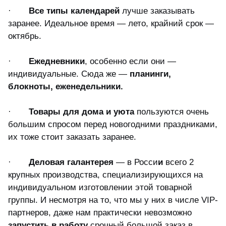
·
Все типы календарей
лучше заказывать
заранее. Идеальное время — лето, крайний срок —
октябрь.
·
Ежедневники
, особенно если они —
индивидуальные. Сюда же —
планинг
и
,
блокноты, еженедельники.
·
Товары для дома и уюта
пользуются очень
большим спросом перед новогодними праздниками,
их тоже стоит заказать заранее.
·
Деловая галантерея
— в Росси
и
всего 2
крупных производства, специализирующихся на
индивидуальном изготовлении этой товарной
группы. И несмотря на то, что мы у них в числе VIP-
партнеров, даже нам практически невозможно
запустить в работу
срочный большой заказ в