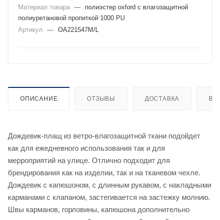
Материал товара
—
полиэстер oxford с влагозащитной
полиуретановой пропиткой 1000 PU
Артикул
—
OA221547M/L
ОПИСАНИЕ
ОТЗЫВЫ
ДОСТАВКА
ВИ
Дождевик-плащ из ветро-влагозащитной ткани подойдет
как для ежедневного использования так и для
мерроприятий на улице. Отлично подходит для
брендирования как на изделии, так и на тканевом чехле.
Дождевик с капюшоном, с длинным рукавом, с накладными
карманами с клапаном, застегивается на застежку молнию.
Швы карманов, горловины, капюшона дополнительно