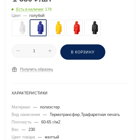
Есть в наличии
: 178
Цвет
—
голубой
В КОРЗИНУ
Получить образец
ХАРАКТЕРИСТИКИ
Материал
—
полиэстер
Вид нанесения
—
Термотрансфер,Трафаретная печать
Плотность
—
60-65 г/м2
Вес
—
230
Цвет товара
—
желтый