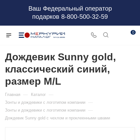
Ваш Федеральный оператор
подарков 8-800-500-32-59
0
Дождевик Sunny gold,
классический синий,
размер M/L
—
—
Главная
Каталог
—
Зонты и дождевики с логотипом компании
—
Зонты и дождевики с логотипом компании
Дождевик Sunny gold с чехлом и проклеенными швами