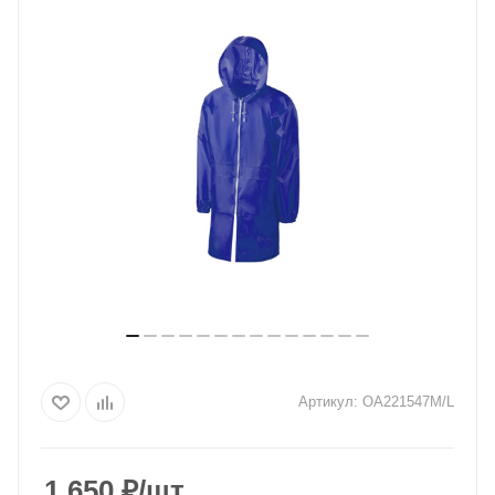
Артикул:
OA221547M/L
1 650
₽
/шт