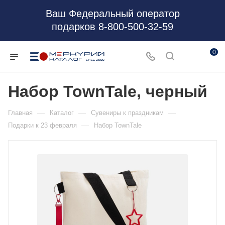
Ваш Федеральный оператор
подарков 8-800-500-32-59
0
Набор TownTale, черный
—
—
—
Главная
Каталог
Сувениры к праздникам
—
Подарки к 23 февраля
Набор TownTale