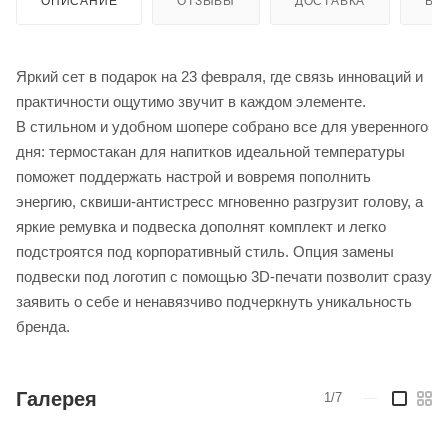
ОПИСАНИЕ
ОТЗЫВЫ
ДОСТАВКА
ВИ
Яркий сет в подарок на 23 февраля, где связь инноваций и
практичности ощутимо звучит в каждом элементе.
В стильном и удобном шопере собрано все для уверенного
дня: термостакан для напитков идеальной температуры
поможет поддержать настрой и вовремя пополнить
энергию, сквиши-антистресс мгновенно разгрузит голову, а
яркие ремувка и подвеска дополнят комплект и легко
подстроятся под корпоративный стиль. Опция замены
подвески под логотип с помощью 3D-печати позволит сразу
заявить о себе и ненавязчиво подчеркнуть уникальность
бренда.
Галерея
1/7
—