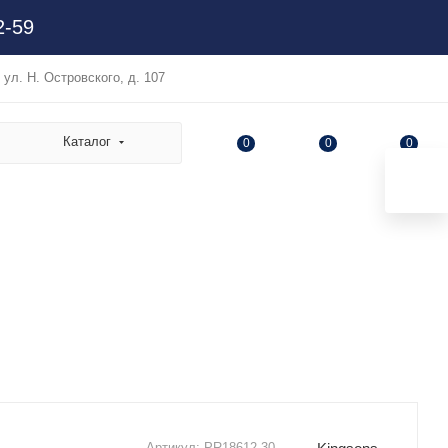
2-59
, ул. Н. Островского, д. 107
Каталог
0
0
0
Артикул:
PR18612.30