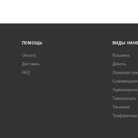
ПОМОЩЬ
ВИДЫ НАН
Оплата
Вышивка
Доставка
Деколь
FAQ
Лазерная гра
Сублимацион
Термоперено
Тампопечать
Тиснение
Трафаретная 