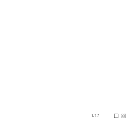
1/12
—