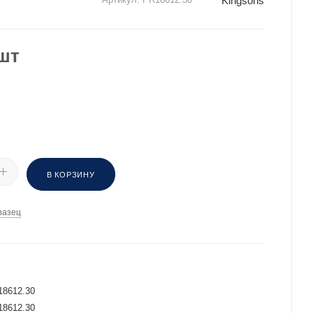
Kingsons
шт
В КОРЗИНУ
разец
И
18612.30
18612.30