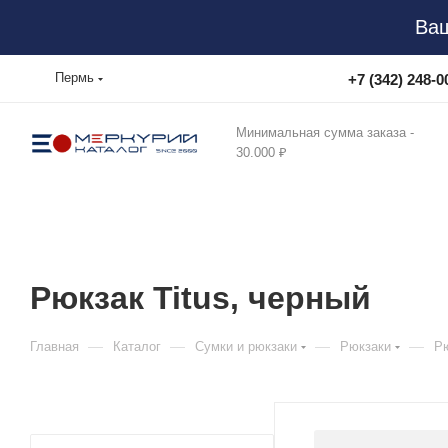
Ваш
Пермь
+7 (342) 248-0
Минимальная сумма заказа -
30.000 ₽
Рюкзак Titus, черный
—
—
—
—
Главная
Каталог
Сумки и рюкзаки
Рюкзаки
Рю