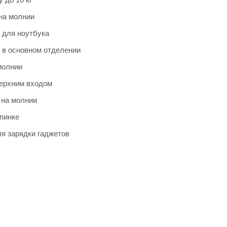
на молнии
 для ноутбука
 в основном отделении
молнии
верхним входом
 на молнии
пинке
я зарядки гаджетов