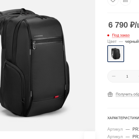
6 790
₽
/
Под заказ
Цвет
—
черный
Получить об
ХАРАКТЕРИСТИК
Артикул
—
PR
Артикул
—
PR