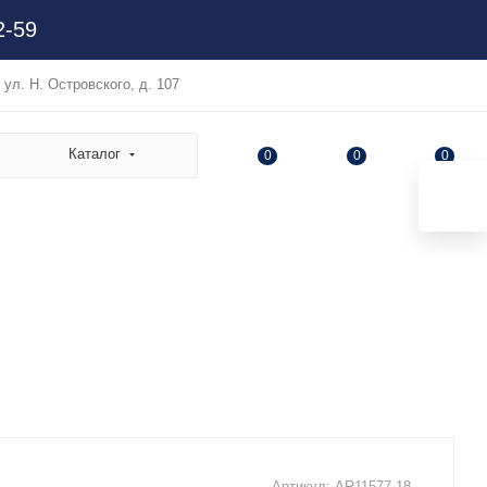
2-59
, ул. Н. Островского, д. 107
Каталог
0
0
0
Артикул:
AR11577.18