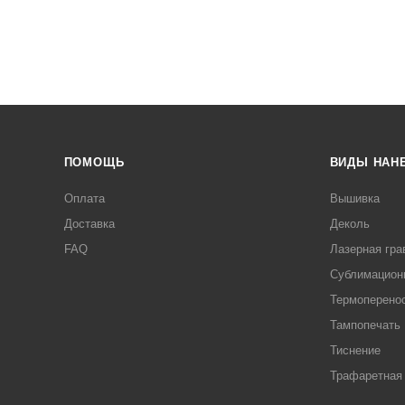
ПОМОЩЬ
ВИДЫ НАН
Оплата
Вышивка
Доставка
Деколь
FAQ
Лазерная гра
Сублимацион
Термоперено
Тампопечать
Тиснение
Трафаретная 