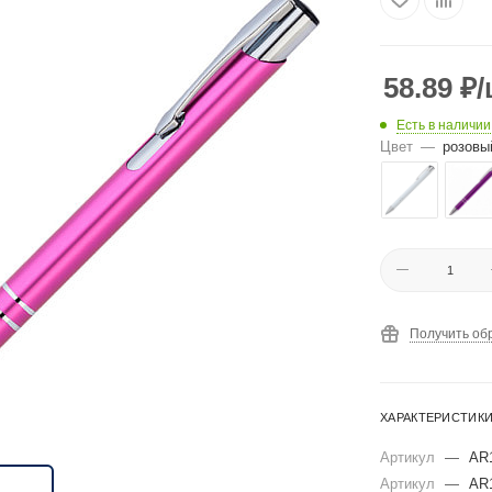
58.89
₽
/
Есть в наличии
Цвет
—
розовы
Получить об
ХАРАКТЕРИСТИК
Артикул
—
AR1
Артикул
—
AR1