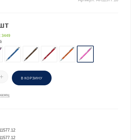
шт
: 3449
й
В КОРЗИНУ
разец
И
1577.12
1577.12