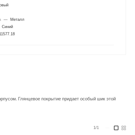
овый
а
—
Металл
Синий
1577.18
рпусом. Глянцевое покрытие придает особый шик этой
1/1
—