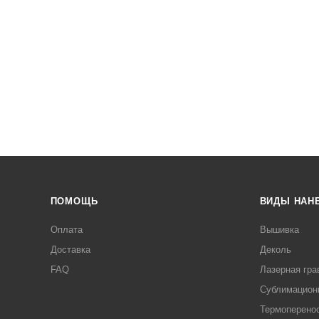
ПОМОЩЬ
ВИДЫ НАН
Оплата
Вышивка
Доставка
Деколь
FAQ
Лазерная гра
Сублимацион
Термоперено