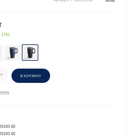
Molti
т
: 1761
В КОРЗИНУ
разец
И
20193.60
20193.60