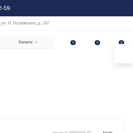
2-59
, ул. Н. Островского, д. 107
Каталог
0
0
0
Артикул:
PR20193.30