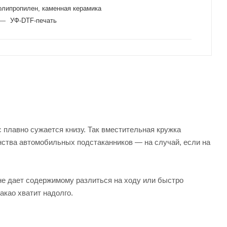
олипропилен, каменная керамика
—
УФ-DTF-печать
 плавно сужается книзу. Так вместительная кружка
нства автомобильных подстаканников — на случай, если на
 не дает содержимому разлиться на ходу или быстро
акао хватит надолго.