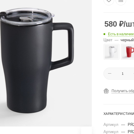
580
₽
/ш
Есть в наличии
Цвет
—
черный
Получить об
ХАРАКТЕРИСТИК
Артикул
—
PR
Артикул
—
PR