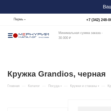
Ваш
Пермь
+7 (342) 248-0
Минимальная сумма заказа -
30.000 ₽
Кружка Grandios, черная
—
—
—
—
Главная
Каталог
Посуда
Кружки и стаканы
Кр