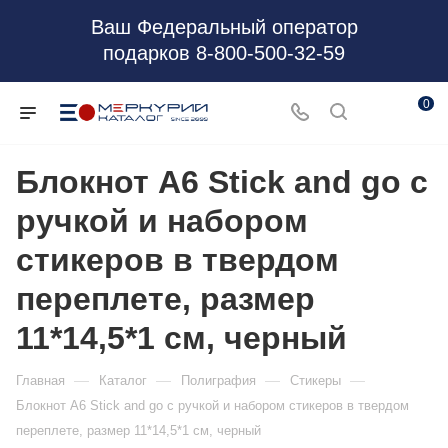
Ваш Федеральный оператор
подарков 8-800-500-32-59
0
Блокнот А6 Stick and go с
ручкой и набором
стикеров в твердом
переплете, размер
11*14,5*1 см, черный
—
—
—
—
Главная
Каталог
Полиграфия
Стикеры
Блокнот А6 Stick and go с ручкой и набором стикеров в твердом
переплете, размер 11*14,5*1 см, черный