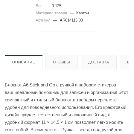
Вес
—
0.125
Материал товара
—
Картон
Артикул
—
AR614115.03
ОПИСАНИЕ
ОТЗЫВЫ
ДОСТАВКА
ВИ
Блокнот А6 Stick and Go с ручкой и набором стикеров —
ваш идеальный помощник для записей и организации! Этот
компактный и стильный блокнот в твердом переплете
удобен для повседневного использования. Его крафтовый
дизайн придает естественный и лаконичный вид, а
удобный формат 11 × 14,5 × 1 см позволяет легко носить
его с собой. В комплекте: - Ручка – всегда под рукой для