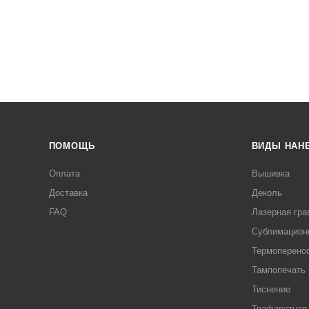
ПОМОЩЬ
ВИДЫ НАН
Оплата
Вышивка
Доставка
Деколь
FAQ
Лазерная гра
Сублимацион
Термоперено
Тампопечать
Тиснение
Трафаретная 