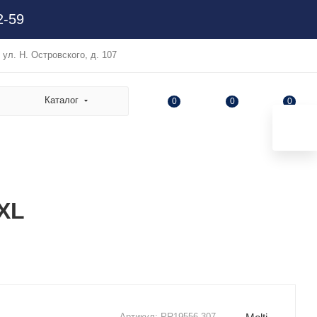
2-59
, ул. Н. Островского, д. 107
Каталог
0
0
0
4XL
Артикул:
PR19556.307