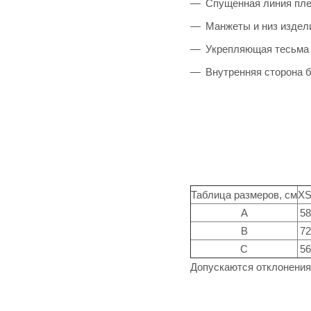
Спущенная линия пл
Манжеты и низ издел
Укрепляющая тесьма 
Внутренняя сторона б
Таблица размеров, см
XS
A
58
B
72
C
56
Допускаются отклонения 