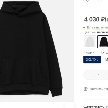
4 030
₽
/
Есть в наличии
Цвет
—
черный
Размер
—
3XL/
3XL/4XL
M
Получить об
ХАРАКТЕРИСТИК