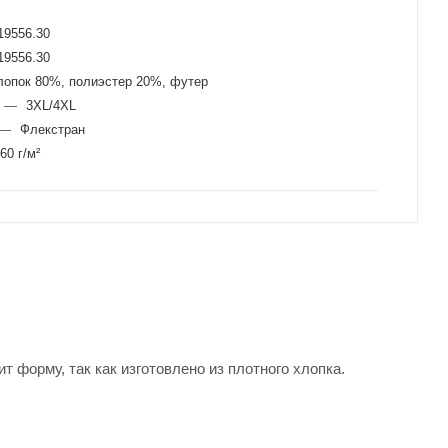
19556.30
19556.30
лопок 80%, полиэстер 20%, футер
—
3XL/4XL
—
Флекстран
60 г/м²
 форму, так как изготовлено из плотного хлопка.