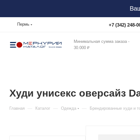
Ваш
Пермь
+7 (342) 248-0
Минимальная сумма заказа -
30.000 ₽
Худи унисекс оверсайз Da
—
—
—
Главная
Каталог
Одежда
Брендированные худи и т