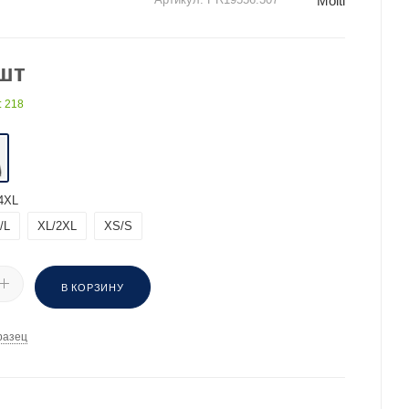
Molti
шт
: 218
4XL
/L
XL/2XL
XS/S
В КОРЗИНУ
разец
И