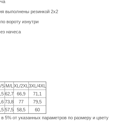
еча
ия выполнены резинкой 2х2
по вороту изнутри
ез начеса
/S
M/L
XL/2XL
3XL/4XL
,5
62,7
66,9
71,1
,6
73,8
77
79,5
,5
57,5
58,5
60
в 5% от указанных параметров по размеру и цвету