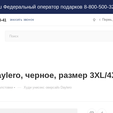
 Федеральный оператор подарков 8-800-500-3
г. Пермь
0-41
ЗАКАЗАТЬ ЗВОНОК
ylero, черное, размер 3XL/
—
олстовки
Худи унисекс оверсайз Daylero