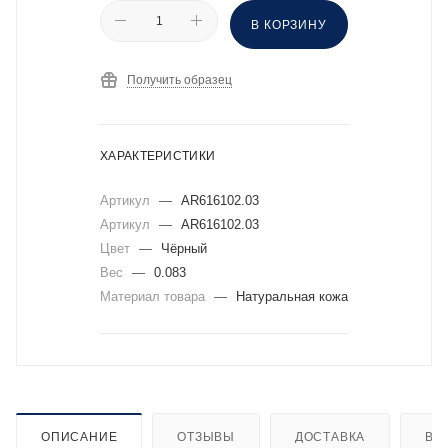
В КОРЗИНУ
Получить образец
ХАРАКТЕРИСТИКИ
Артикул
—
AR616102.03
Артикул
—
AR616102.03
Цвет
—
Чёрный
Вес
—
0.083
Материал товара
—
Натуральная кожа
ОПИСАНИЕ
ОТЗЫВЫ
ДОСТАВКА
ВИ