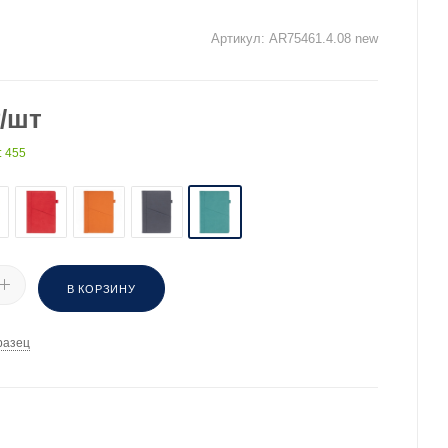
Артикул:
AR75461.4.08 new
/шт
: 455
В КОРЗИНУ
разец
И