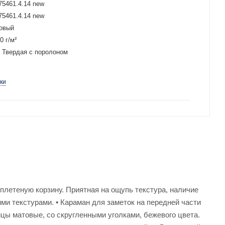
5461.4.14 new
5461.4.14 new
овый
0 г/м²
Твердая с поролоном
ки
плетеную корзину. Приятная на ощупь текстура, наличие
ми текстурами. • Караман для заметок на передней части
ницы матовые, со скругленными уголками, бежевого цвета.