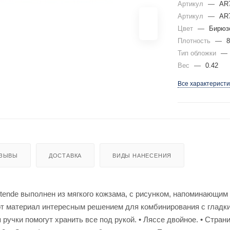
Артикул
—
AR7
Артикул
—
AR7
Цвет
—
Бирюз
Плотность
—
8
Тип обложки
—
Вес
—
0.42
Все характеристи
ЗЫВЫ
ДОСТАВКА
ВИДЫ НАНЕСЕНИЯ
ende выполнен из мягкого кожзама, с рисунком, напоминающим 
от материал интересным решением для комбинирования с гладки
 ручки помогут хранить все под рукой. • Ляссе двойное. • Стра