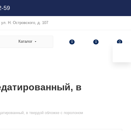
2-59
, ул. Н. Островского, д. 107
Каталог
0
0
0
едатированный, в
датированный, в твердой обложке с поролоном