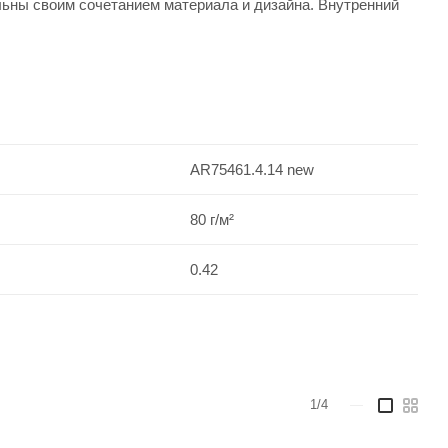
альны своим сочетанием материала и дизайна. Внутренний
AR75461.4.14 new
80 г/м²
0.42
1/4
—