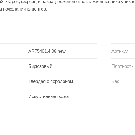
м2. • Срез, форзац и нахзац бежевого цвета. Ежедневники уник
м пожеланий клиентов.
AR75461.4.08 new
Артикул
Бирюзовый
Плотность
Твердая с поролоном
Вес
Искуственная кожа