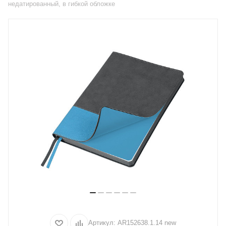
недатированный, в гибкой обложке
Артикул:
AR152638.1.14 new