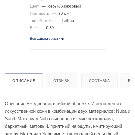
Цвет
—
серый/бирюзовый
Плотность
—
70 г/м²
Тип обложки
—
Гибкая
Вес
—
0.39
Все характеристики
ОПИСАНИЕ
ОТЗЫВЫ
ДОСТАВКА
ВИ
Описание Ежедневник в гибкой обложке. Изготовлен из
искусственной кожи в комбинации двух материалов: Nuba и
Sand. Материал Nuba выполнен из мягкого кожзама,
бархатный, матовый, приятный на ощупь, имитирующий
замшу. Материал Sand имеет однородный рельефный