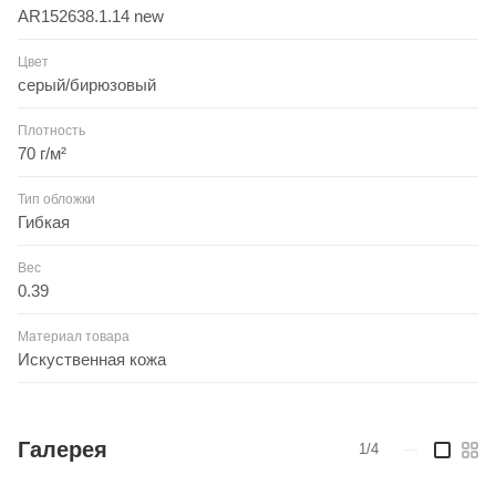
AR152638.1.14 new
Цвет
серый/бирюзовый
Плотность
70 г/м²
Тип обложки
Гибкая
Вес
0.39
Материал товара
Искуственная кожа
Галерея
1/4
—