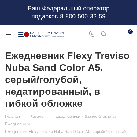
Ваш Федеральный оператор
подарков 8-800-500-32-59
0
Ежедневник Flexy Treviso
Nuba Sand Color А5,
серый/голубой,
недатированный, в
гибкой обложке
—
—
—
Главная
Каталог
Ежедневники и бизнес-блокноты
—
Ежедневники
Ежедневник Flexy Treviso Nuba Sand Color А5, серый/бирюзовый,