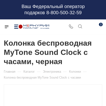
Ваш Федеральный оператор
подарков 8-800-500-32-59
0
Колонка беспроводная
MyTone Sound Clock c
часами, черная
—
—
—
—
Главная
Каталог
Электроника
Колонки
Колонка беспроводная MyTone Sound Clock c часами