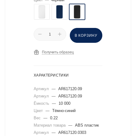
В КОРЗИНУ
Получить образец
ХАРАКТЕРИСТИКИ
Артикул
—
AR617120.09
Артикул
—
AR617120.09
Ёмкость
—
10 000
Цвет
—
Тёмно-синий
Вес
—
0.22
Материал товара
—
ABS пластик
Артикул
—
AR617120.0303