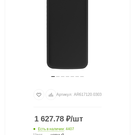
Артикул:
AR617120.0303
1 627.78
₽
/шт
Есть в наличии
: 4407
Цвет
—
черный