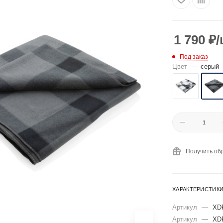
1 790
₽
/
Под заказ
Цвет
—
серый
Получить об
ХАРАКТЕРИСТИК
Артикул
—
XD
Артикул
—
XD