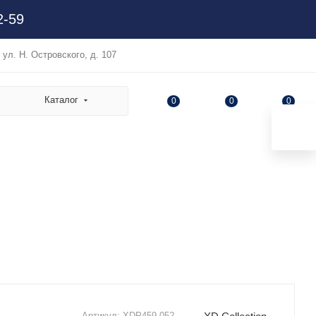
2-59
, ул. Н. Островского, д. 107
Каталог
0
0
0
Артикул:
XDP459.052