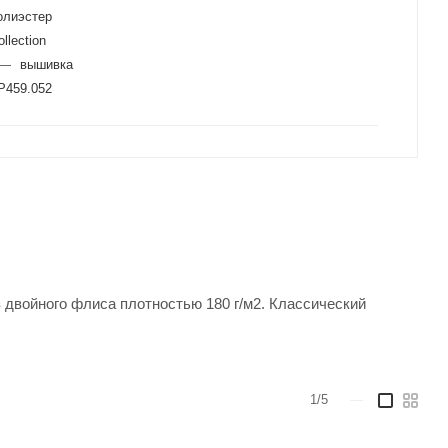
олиэстер
llection
—
вышивка
P459.052
 двойного флиса плотностью 180 г/м2. Классический
1/5
—