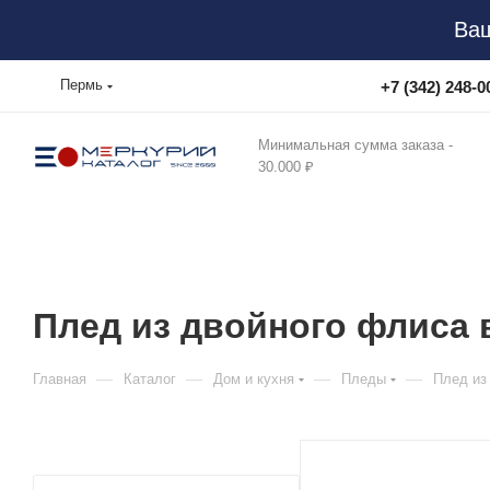
Ваш
Пермь
+7 (342) 248-0
Минимальная сумма заказа -
30.000 ₽
Плед из двойного флиса 
—
—
—
—
Главная
Каталог
Дом и кухня
Пледы
Плед из