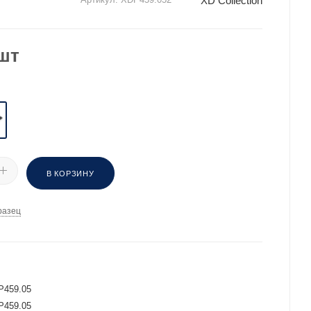
XD Collection
шт
В КОРЗИНУ
разец
И
P459.05
P459.05