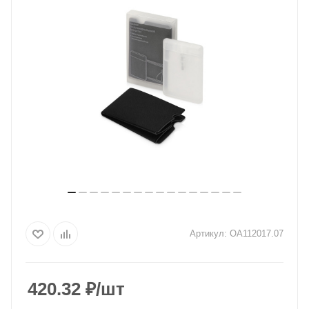
Артикул:
OA112017.07
420.32
₽
/шт