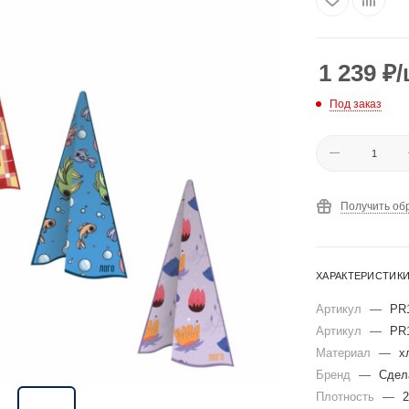
1 239
₽
/
Под заказ
Получить об
ХАРАКТЕРИСТИК
Артикул
—
PR
Артикул
—
PR
Материал
—
х
Бренд
—
Сдел
Плотность
—
2