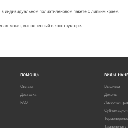
 в индивидуальном полиэтиленовом пакете с липким краем.
инал-макет, выполненный в конструкторе.
ПОМОЩЬ
ВИДЫ НАН
Оплата
Вышивка
Доставка
Деколь
FAQ
Лазерная гра
Сублимацион
Термоперено
Тампопечать