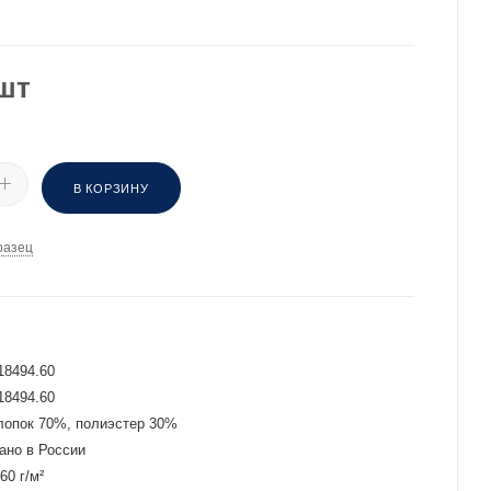
шт
В КОРЗИНУ
разец
И
18494.60
18494.60
лопок 70%, полиэстер 30%
ано в России
60 г/м²