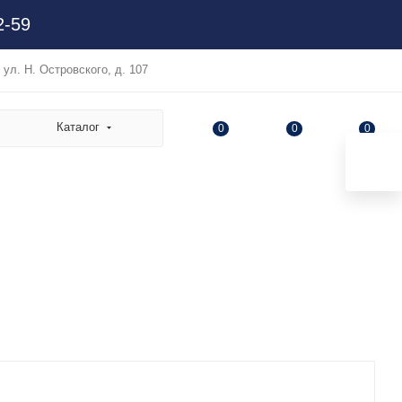
2-59
, ул. Н. Островского, д. 107
Каталог
0
0
0