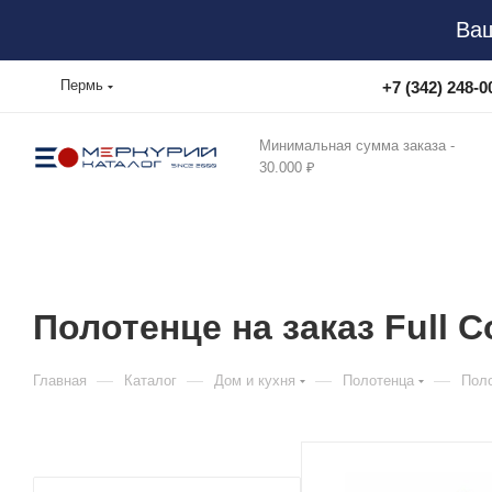
Ваш
Пермь
+7 (342) 248-0
Минимальная сумма заказа -
30.000 ₽
Полотенце на заказ Full C
—
—
—
—
Главная
Каталог
Дом и кухня
Полотенца
Поло