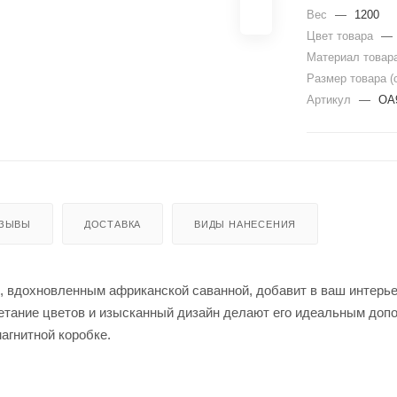
Вес
—
1200
Цвет товара
—
Материал товар
Размер товара (
Артикул
—
OA
ЗЫВЫ
ДОСТАВКА
ВИДЫ НАНЕСЕНИЯ
, вдохновленным африканской саванной, добавит в ваш интерье
четание цветов и изысканный дизайн делают его идеальным допо
агнитной коробке.