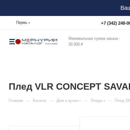
Ваш
Пермь
+7 (342) 248-0
Минимальная сумма заказа -
30.000 ₽
Плед VLR CONCEPT SAVA
—
—
—
—
Главная
Каталог
Дом и кухня
Пледы
Плед S