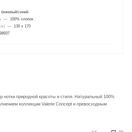
бежевый/синий
а
—
100% хлопок
см)
—
130 х 170
98937
р нотки природной красоты и стиля. Натуральный 100%
лнением коллекции Valerie Concept и превосходным