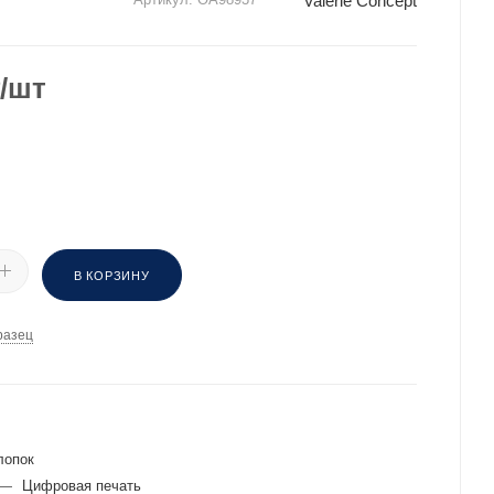
Valerie Concept
/шт
В КОРЗИНУ
разец
И
лопок
—
Цифровая печать