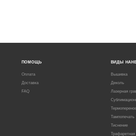
ПОМОЩЬ
ВИДЫ НАН
Оплата
Вышивка
Доставка
Деколь
FAQ
Лазерная гра
Сублимацион
Термоперено
Тампопечать
Тиснение
Трафаретная 