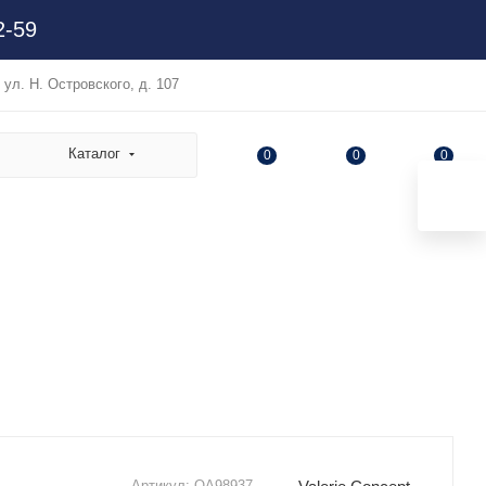
2-59
, ул. Н. Островского, д. 107
Каталог
0
0
0
Артикул:
OA98937