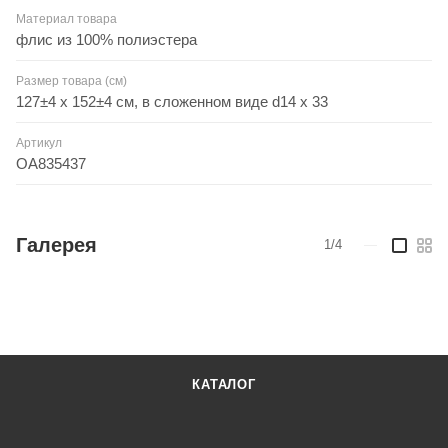
Материал товара
флис из 100% полиэстера
Размер товара (см)
127±4 х 152±4 см, в сложенном виде d14 х 33
Артикул
OA835437
Галерея
1/4
—
КАТАЛОГ