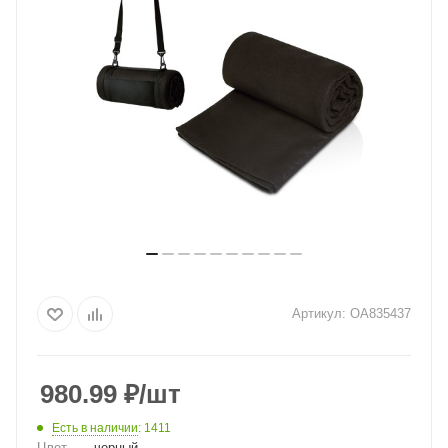
Артикул:
OA835437
980.99
₽
/шт
Есть в наличии
: 1411
Цвет
—
черный