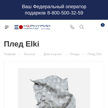
Ваш Федеральный оператор
подарков 8-800-500-32-59
0
Плед Elki
—
—
—
—
Главная
Каталог
Дом и кухня
Пледы
Плед Elki