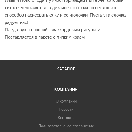
зимы и Нового года в умиротворяющем паттерне, который
хитрее, чем кажется: в дизайне отображено несколько
способов нарисовать елку и ее иголочки. Пусть эта елочка
радует нас!
Плед двухсторонний с жаккардовым рисунком.
Поставляется в пакете с липким краем.
КАТАЛОГ
КОМПАНИЯ
О компании
Новости
Контакты
Пользовательское соглашение