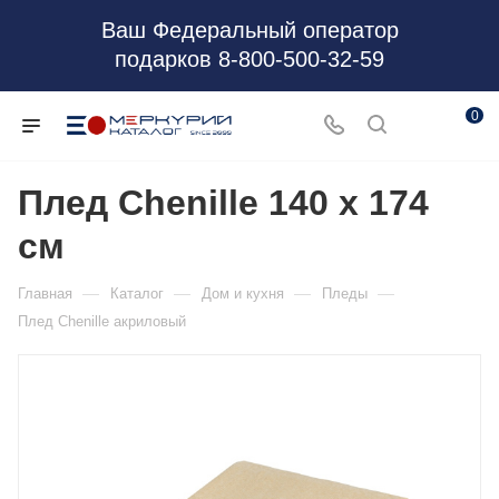
Ваш Федеральный оператор
подарков 8-800-500-32-59
0
Плед Chenille 140 х 174
см
—
—
—
—
Главная
Каталог
Дом и кухня
Пледы
Плед Chenille акриловый