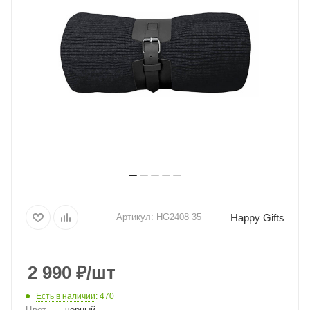
Happy Gifts
Артикул:
HG2408 35
2 990
₽
/шт
Есть в наличии
: 470
Цвет
—
черный