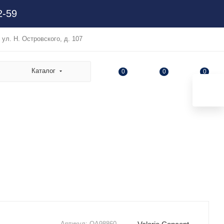
2-59
, ул. Н. Островского, д. 107
Каталог
0
0
0
Артикул:
OA98860