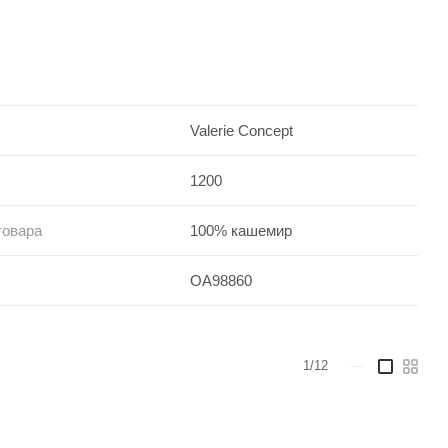
Valerie Concept
1200
товара
100% кашемир
OA98860
1/12
—