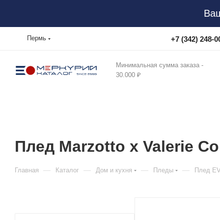
Ваш
Пермь
+7 (342) 248-0
Минимальная сумма заказа -
30.000 ₽
Плед Marzotto x Valerie 
—
—
—
—
Главная
Каталог
Дом и кухня
Пледы
Плед E