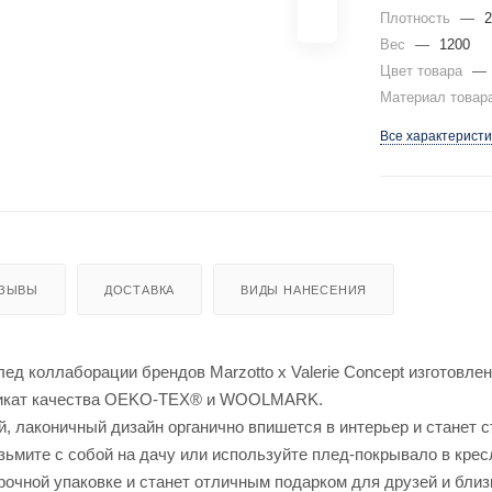
Плотность
—
2
Вес
—
1200
Цвет товара
—
Материал товар
Все характеристи
ЗЫВЫ
ДОСТАВКА
ВИДЫ НАНЕСЕНИЯ
ед коллаборации брендов Marzotto x Valerie Concept изготовле
фикат качества OEKO-TEX® и WOOLMARK.
й, лаконичный дизайн органично впишется в интерьер и станет
озьмите с собой на дачу или используйте плед-покрывало в крес
рочной упаковке и станет отличным подарком для друзей и близ