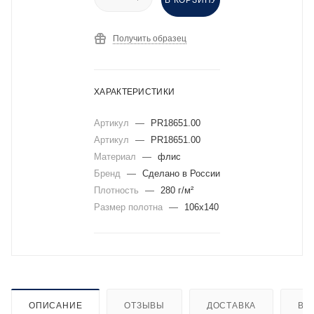
Получить образец
ХАРАКТЕРИСТИКИ
Артикул
—
PR18651.00
Артикул
—
PR18651.00
Материал
—
флис
Бренд
—
Сделано в России
Плотность
—
280 г/м²
Размер полотна
—
106x140
ОПИСАНИЕ
ОТЗЫВЫ
ДОСТАВКА
ВИ