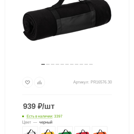
Артикул:
PR16576.30
939
₽
/шт
Есть в наличии
: 3397
Цвет
—
черный