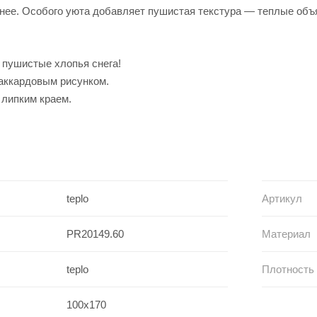
нее. Особого уюта добавляет пушистая текстура — теплые объят
и пушистые хлопья снега!
аккардовым рисунком.
 липким краем.
teplo
Артикул
PR20149.60
Материал
teplo
Плотность
100x170