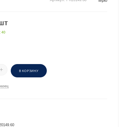
teplo
шт
: 40
В КОРЗИНУ
разец
И
20149.60