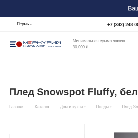
Ваш
Пермь
+7 (342) 248-0
Минимальная сумма заказа -
30.000 ₽
Плед Snowspot Fluffy, б
—
—
—
—
Главная
Каталог
Дом и кухня
Пледы
Плед Sno