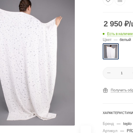
2 950
₽
/
Есть в наличии
Цвет
—
белый
Получить об
ХАРАКТЕРИСТИК
Бренд
—
teplo
Артикул
—
PR