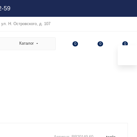
2-59
, ул. Н. Островского, д. 107
Каталог
0
0
0
Артикул:
PR20149.60