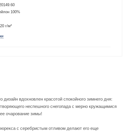
20149.60
ейлон 100%
20 г/м²
ки
о дизайн вдохновлен красотой спокойного зимнего дня:
ротворяющего неспешного снегопада с мерно кружащимися
щее очарование зимы!
 люрекса с серебристым отливом делают его еще