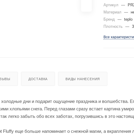
Артикул
—
PR
Материал
—
н
Бренд
—
teplo
Плотность
—
3
Все характеристи
ЗЫВЫ
ДОСТАВКА
ВИДЫ НАНЕСЕНИЯ
 холодные дни и подарит ощущение праздника и волшебства. Ег
кими хлопьями снега. Перед глазами сразу встает картина уми
ак легко забыть обо всех заботах, погрузившись в это настоя
 Fluffy еще больше напоминает о снежной магии, а вкрапления