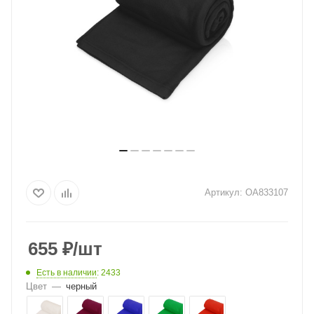
Артикул:
OA833107
655
₽
/шт
Есть в наличии
: 2433
Цвет
—
черный