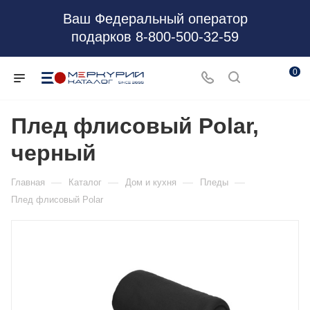
Ваш Федеральный оператор
подарков 8-800-500-32-59
0
Плед флисовый Polar,
черный
—
—
—
—
Главная
Каталог
Дом и кухня
Пледы
Плед флисовый Polar