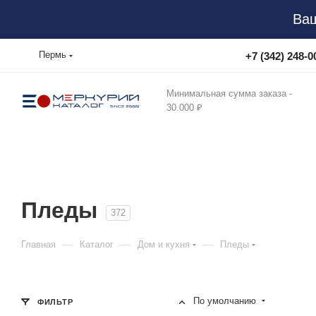
Ваш
Пермь
+7 (342) 248-0
Минимальная сумма заказа -
30.000 ₽
Пледы
372
—
—
—
Главная
Каталог
Дом и кухня
Пледы
По умолчанию
ФИЛЬТР