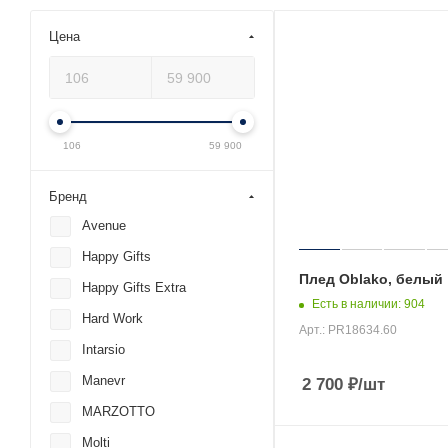
Цена
106
59 900
Бренд
Avenue
Happy Gifts
Плед Oblako, белый
Happy Gifts Extra
Есть в наличии
: 904
Hard Work
Арт.: PR18634.60
Intarsio
Manevr
2 700
₽
/шт
MARZOTTO
Molti