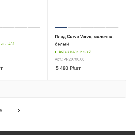
Плед Curve Verve, молочно-
белый
ичии
: 481
Есть в наличии
: 86
Арт.: PR20706.60
т
5 490
₽
/шт
9