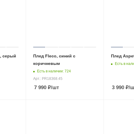
, серый
Плед Fleco, синий с
Плед Aspet
коричневым
Есть в нал
Есть в наличии
: 724
Арт.: PR18368.45
7 990
₽
/шт
3 990
₽
/ш