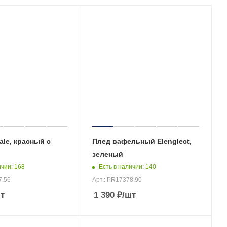
ale, красный с
Плед вафельный Elenglect,
зеленый
ичии
: 168
Есть в наличии
: 140
7.56
Арт.: PR17378.90
т
1 390
₽
/шт