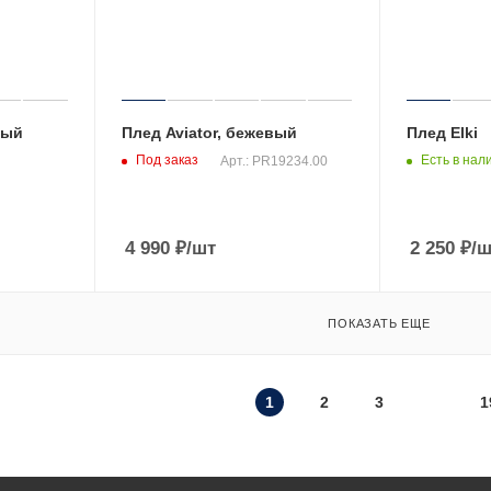
вый
Плед Aviator, бежевый
Плед Elki
Под заказ
Есть в нал
Арт.: PR19234.00
4 990
₽
/шт
2 250
₽
/ш
ПОКАЗАТЬ ЕЩЕ
1
2
3
1