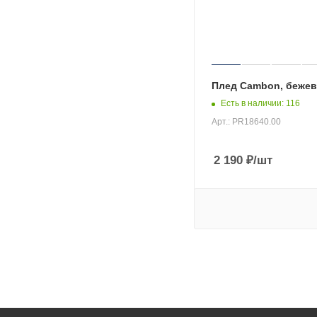
Плед Cambon, беже
Есть в наличии
: 116
Арт.: PR18640.00
2 190
₽
/шт