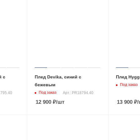
й с
Плед Devika, синий с
Плед Hygg
бежевым
Под заказ
Под заказ
8795.40
Арт.: PR18794.40
12 900
₽
/шт
13 900
₽
/