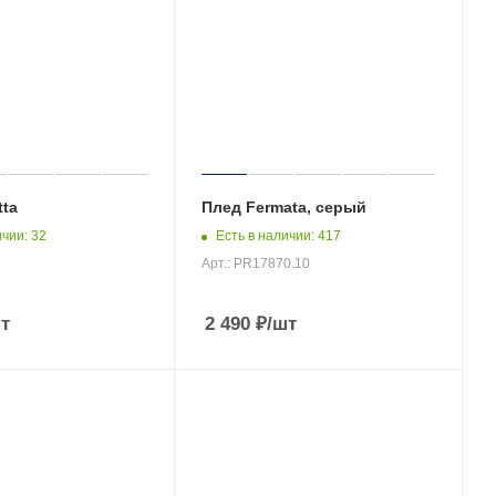
ta
Плед Fermata, серый
ичии
: 32
Есть в наличии
: 417
Арт.: PR17870.10
т
2 490
₽
/шт