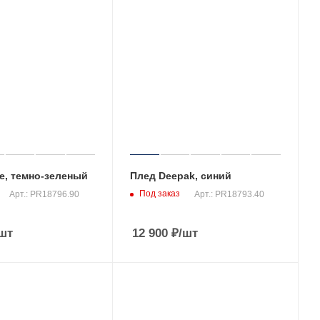
e, темно-зеленый
Плед Deepak, синий
Под заказ
Арт.: PR18796.90
Арт.: PR18793.40
шт
12 900
₽
/шт