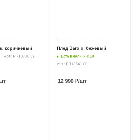
s, коричневый
Плед Barolo, бежевый
Есть в наличии
: 19
Арт.: PR18730.59
Арт.: PR18641.00
шт
12 990
₽
/шт