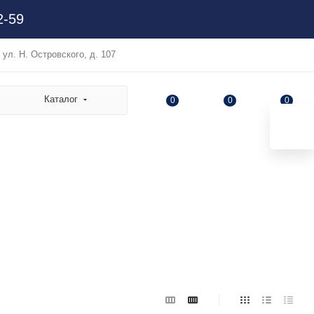
2-59
, ул. Н. Островского, д. 107
Каталог
0
0
0