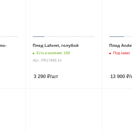
ло-
Плед Laforet, голубой
Плед Ande
Есть в наличии
: 189
Под заказ
Арт.: PR17868.14
3 290
₽
/шт
13 900
₽
/