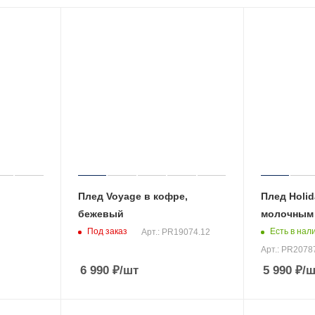
Плед Voyage в кофре,
Плед Holid
бежевый
молочным
Под заказ
Есть в нал
Арт.: PR19074.12
Арт.: PR2078
6 990
₽
/шт
5 990
₽
/ш