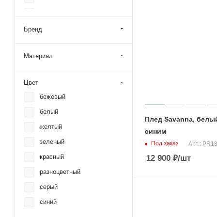
Originalhome
Portobello индивидуальное
Бренд
производство
Portobello Пледы
Материал
Rene Royal
Seasons
Цвет
бежевый
teplo
белый
Tour de Grass
Плед Savanna, белы
желтый
Ukiyo
синим
зеленый
Valerie Concept
Под заказ
Арт.: PR1
красный
12 900
₽
/шт
Very Marque
разноцветный
Vinga
серый
VLR Concept
синий
XD Collection