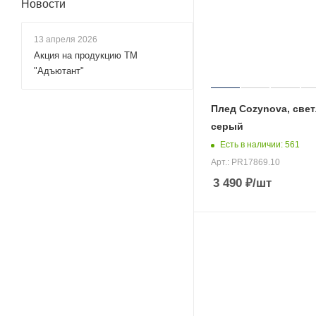
Новости
13 апреля 2026
Акция на продукцию ТМ
"Адъютант"
Плед Cozynova, свет
серый
Есть в наличии
: 561
Арт.: PR17869.10
3 490
₽
/шт