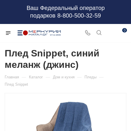
Ваш Федеральный оператор
подарков 8-800-500-32-59
0
Плед Snippet, синий
меланж (джинс)
—
—
—
—
Главная
Каталог
Дом и кухня
Пледы
Плед Snippet