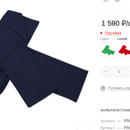
1 590
₽
/
Под заказ
Цвет
—
синий
Получить об
ХАРАКТЕРИСТИК
Артикул
—
PR
Артикул
—
PR