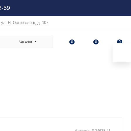
2-59
, ул. Н. Островского, д. 107
Каталог
0
0
0
Артикул:
PR4678.41