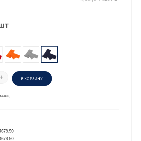
шт
В КОРЗИНУ
разец
И
4678.50
4678.50