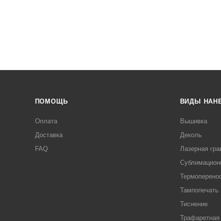
ПОМОЩЬ
ВИДЫ НАН
Оплата
Вышивка
Доставка
Деколь
FAQ
Лазерная гра
Сублимацион
Термоперено
Тампопечать
Тиснение
Трафаретная 