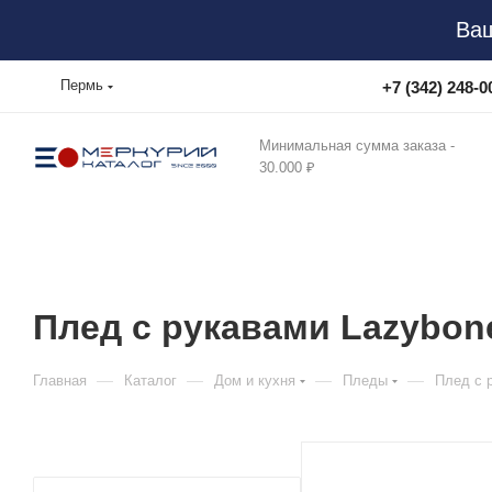
Ваш
Пермь
+7 (342) 248-0
Минимальная сумма заказа -
30.000 ₽
Плед с рукавами Lazybon
—
—
—
—
Главная
Каталог
Дом и кухня
Пледы
Плед с 