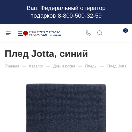
Ваш Федеральный оператор
подарков 8-800-500-32-59
0
Плед Jotta, синий
—
—
—
—
Главная
Каталог
Дом и кухня
Пледы
Плед Jotta