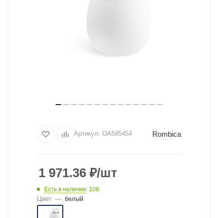
Rombica
Артикул:
OA595454
1 971.36
₽
/шт
Есть в наличии
: 108
Цвет
—
белый