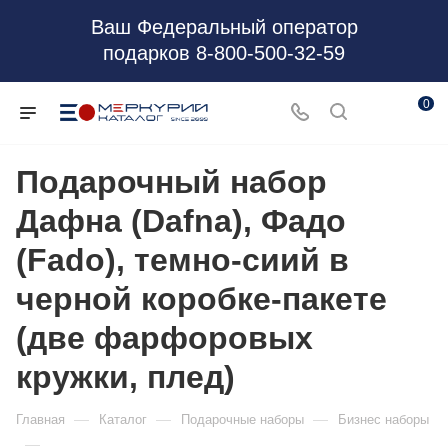
Ваш Федеральный оператор
подарков 8-800-500-32-59
0
Подарочный набор
Дафна (Dafna), Фадо
(Fado), темно-сиий в
черной коробке-пакете
(две фарфоровых
кружки, плед)
—
—
—
Главная
Каталог
Подарочные наборы
Бизнес наборы
—