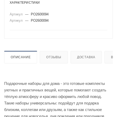
ХАРАКТЕРИСТИКИ
Артикул
—
PO2600094
Артикул
—
PO2600094
ОПИСАНИЕ
ОТЗЫВЫ
ДОСТАВКА
ВИ
Подарочные наборы для дома - это готовые комплекты
уютных и практичных вещей, которые помогают создать
тёплую атмосферу и красиво оформить любой повод.
Такие наборы универсальны: подойдут для подарка
близким, коллегам или друзьям, а также как стильное
решение для новоселья, дня рождения или праздников.