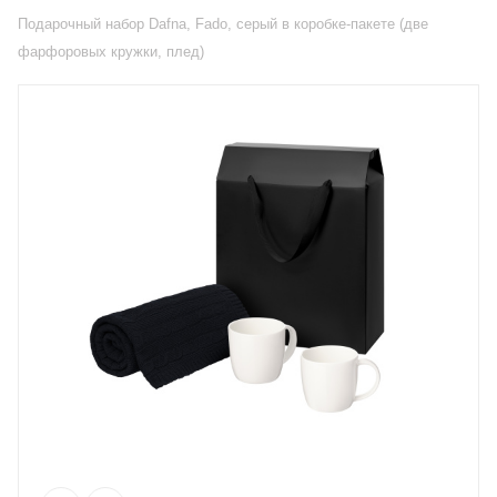
Подарочный набор Dafna, Fado, серый в коробке-пакете (две
фарфоровых кружки, плед)