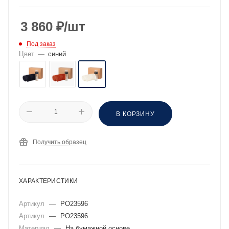
3 860
₽
/шт
Под заказ
Цвет
—
синий
В КОРЗИНУ
Получить образец
ХАРАКТЕРИСТИКИ
Артикул
—
PO23596
Артикул
—
PO23596
Материал
—
На бумажной основе