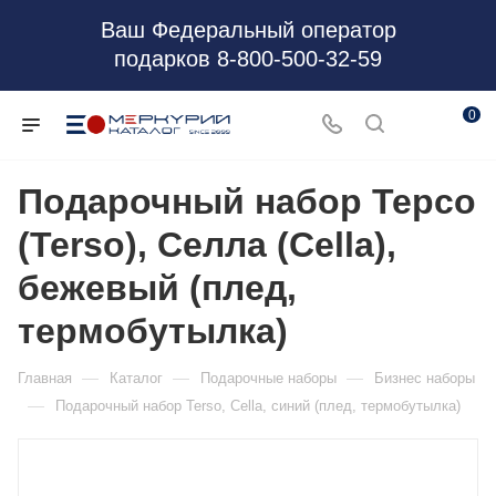
Ваш Федеральный оператор
подарков 8-800-500-32-59
0
Подарочный набор Терсо
(Terso), Селла (Cella),
бежевый (плед,
термобутылка)
—
—
—
Главная
Каталог
Подарочные наборы
Бизнес наборы
—
Подарочный набор Terso, Cella, синий (плед, термобутылка)