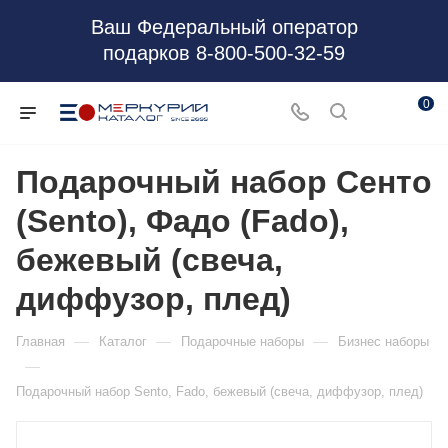
Ваш Федеральный оператор
подарков 8-800-500-32-59
0
Подарочный набор Сенто
(Sento), Фадо (Fado),
бежевый (свеча,
диффузор, плед)
—
—
—
Главная
Каталог
Подарочные наборы
Бизнес наборы
—
Подарочный набор Sento, Fado, бежевый (свеча, диффузор, плед)