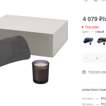
4 079
₽
/
Под заказ
Цвет
—
серый
Получить об
ХАРАКТЕРИСТИК
Артикул
—
PO
Артикул
—
PO