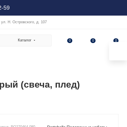
2-59
, ул. Н. Островского, д. 107
Каталог
0
0
0
рый (свеча, плед)
тикул:
PO270464.080