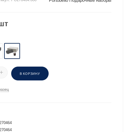
Portobello Подарочные наборы
шт
В КОРЗИНУ
разец
И
270464
270464