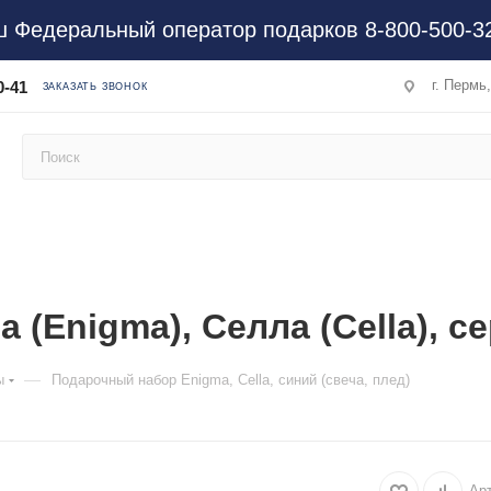
 Федеральный оператор подарков 8-800-500-3
г. Пермь
0-41
ЗАКАЗАТЬ ЗВОНОК
(Enigma), Селла (Cella), се
—
ы
Подарочный набор Enigma, Cella, синий (свеча, плед)
Ар