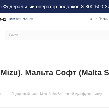
 Федеральный оператор подарков 8-800-500-3
г. Пермь
0-41
ЗАКАЗАТЬ ЗВОНОК
izu), Мальта Софт (Malta S
—
ы
Подарочный набор Mizu, Malta Soft, синий (диффузор, плед)