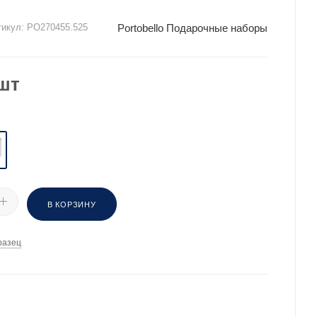
Portobello Подарочные наборы
тикул:
PO270455.525
шт
В КОРЗИНУ
разец
И