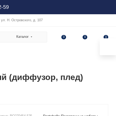
2-59
, ул. Н. Островского, д. 107
Каталог
0
0
0
ый (диффузор, плед)
тикул:
PO270454.525