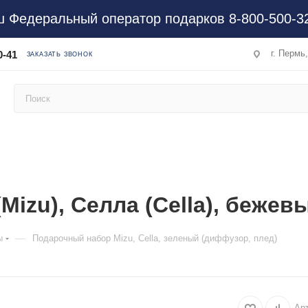
 Федеральный оператор подарков 8-800-500-3
г. Пермь
0-41
ЗАКАЗАТЬ ЗВОНОК
izu), Селла (Cella), бежев
—
ы
Подарочный набор Mizu, Cella, зеленый (диффузор, плед)
Ар