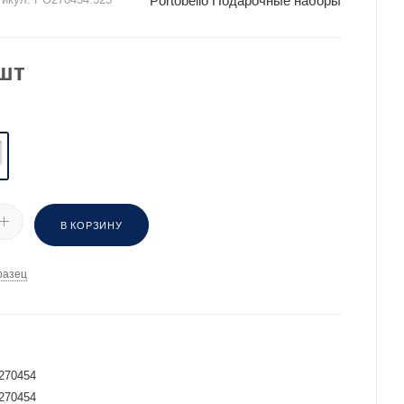
Portobello Подарочные наборы
шт
В КОРЗИНУ
разец
И
270454
270454