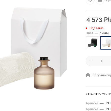
4 573
₽
/
Под заказ
Цвет
—
синий
Получить об
ХАРАКТЕРИСТИК
Артикул
—
PO
Артикул
—
PO